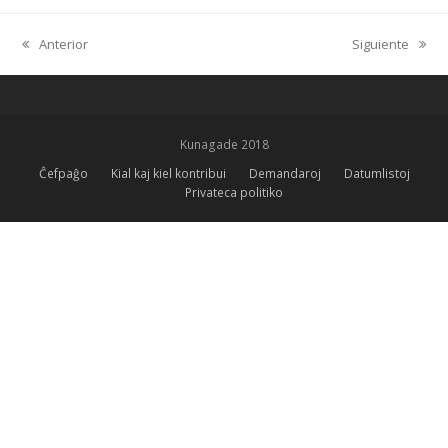
Anterior
Siguiente
previous
next
post:
post:
Kunagade 2018
Ĉefpaĝo
Kial kaj kiel kontribui
Demandaroj
Datumlistoj
Privateca politiko