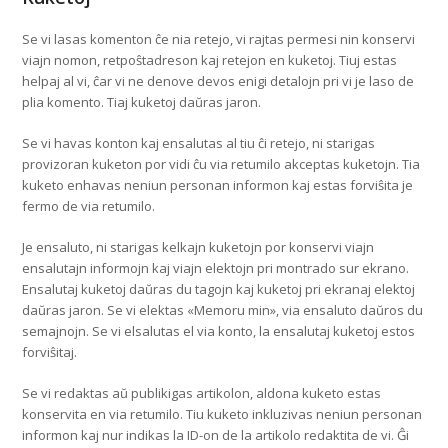
Se vi lasas komenton ĉe nia retejo, vi rajtas permesi nin konservi
viajn nomon, retpoŝtadreson kaj retejon en kuketoj. Tiuj estas
helpaj al vi, ĉar vi ne denove devos enigi detalojn pri vi je laso de
plia komento. Tiaj kuketoj daŭras jaron.
Se vi havas konton kaj ensalutas al tiu ĉi retejo, ni starigas
provizoran kuketon por vidi ĉu via retumilo akceptas kuketojn. Tia
kuketo enhavas neniun personan informon kaj estas forviŝita je
fermo de via retumilo.
Je ensaluto, ni starigas kelkajn kuketojn por konservi viajn
ensalutajn informojn kaj viajn elektojn pri montrado sur ekrano.
Ensalutaj kuketoj daŭras du tagojn kaj kuketoj pri ekranaj elektoj
daŭras jaron. Se vi elektas «Memoru min», via ensaluto daŭros du
semajnojn. Se vi elsalutas el via konto, la ensalutaj kuketoj estos
forviŝitaj.
Se vi redaktas aŭ publikigas artikolon, aldona kuketo estas
konservita en via retumilo. Tiu kuketo inkluzivas neniun personan
informon kaj nur indikas la ID-on de la artikolo redaktita de vi. Ĝi