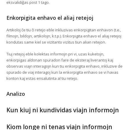
eksvalidiĝas post 1 tago.
Enkorpigita enhavo el aliaj retejoj
Artikoloj ĉe tiu ĉi retejo eble inkluzivas enkorpigitan enhavon (t.e.,
filmojn, bildojn, artikolojn, k.t.p.). Enkorpigita enhavo el aliaj retejoj
kondutas same kiel se vizitanto vizitus tiun alian retejon.
Tiuj retejoj eble kolektas informojn pri vi, uzas kuketojn,
enkorpigas aldonan spuradon fare de eksteraj liverantoj kaj
observas viajn interagojn kun tiu enkorpigita enhavo, inkluzive de
spurado de viaj interagoj kun la enkorpigita enhavo se vi havas
konton kaj estas ensalutinta al tiu retejo.
Analizo
Kun kiuj ni kundividas viajn informojn
Kiom longe ni tenas viajn informojn