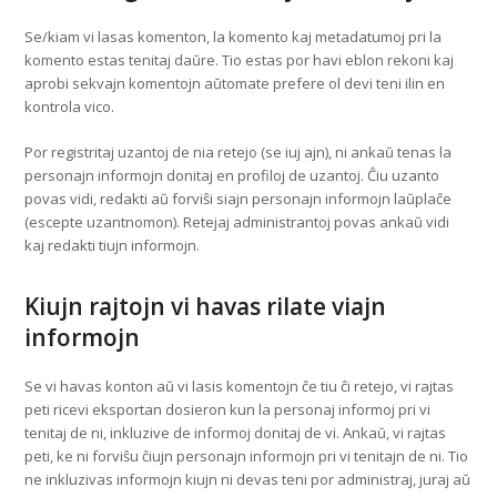
Se/kiam vi lasas komenton, la komento kaj metadatumoj pri la
komento estas tenitaj daŭre. Tio estas por havi eblon rekoni kaj
aprobi sekvajn komentojn aŭtomate prefere ol devi teni ilin en
kontrola vico.
Por registritaj uzantoj de nia retejo (se iuj ajn), ni ankaŭ tenas la
personajn informojn donitaj en profiloj de uzantoj. Ĉiu uzanto
povas vidi, redakti aŭ forviŝi siajn personajn informojn laŭplaĉe
(escepte uzantnomon). Retejaj administrantoj povas ankaŭ vidi
kaj redakti tiujn informojn.
Kiujn rajtojn vi havas rilate viajn
informojn
Se vi havas konton aŭ vi lasis komentojn ĉe tiu ĉi retejo, vi rajtas
peti ricevi eksportan dosieron kun la personaj informoj pri vi
tenitaj de ni, inkluzive de informoj donitaj de vi. Ankaŭ, vi rajtas
peti, ke ni forviŝu ĉiujn personajn informojn pri vi tenitajn de ni. Tio
ne inkluzivas informojn kiujn ni devas teni por administraj, juraj aŭ