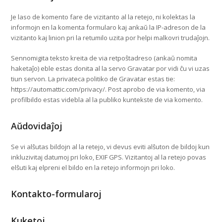
Je laso de komento fare de vizitanto al la retejo, ni kolektas la
informojn en la komenta formularo kaj ankaŭ la IP-adreson de la
vizitanto kaj linion pri la retumilo uzita por helpi malkovri trudaĵojn.
Sennomigita teksto kreita de via retpoŝtadreso (ankaŭ nomita
haketaĵo) eble estas donita al la servo Gravatar por vidi ĉu vi uzas
tiun servon. La privateca politiko de Gravatar estas tie:
https://automattic.com/privacy/. Post aprobo de via komento, via
profilbildo estas videbla al la publiko kuntekste de via komento.
Aŭdovidaĵoj
Se vi alŝutas bildojn al la retejo, vi devus eviti alŝuton de bildoj kun
inkluzivitaj datumoj pri loko, EXIF GPS. Vizitantoj al la retejo povas
elŝuti kaj elpreni el bildo en la retejo informojn pri loko.
Kontakto-formularoj
Kuketoj