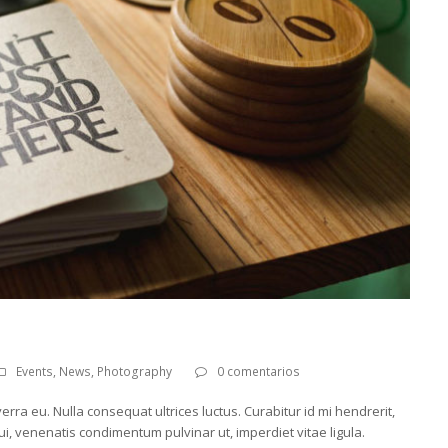
Events
,
News
,
Photography
0 comentarios
erra eu. Nulla consequat ultrices luctus. Curabitur id mi hendrerit,
ui, venenatis condimentum pulvinar ut, imperdiet vitae ligula.