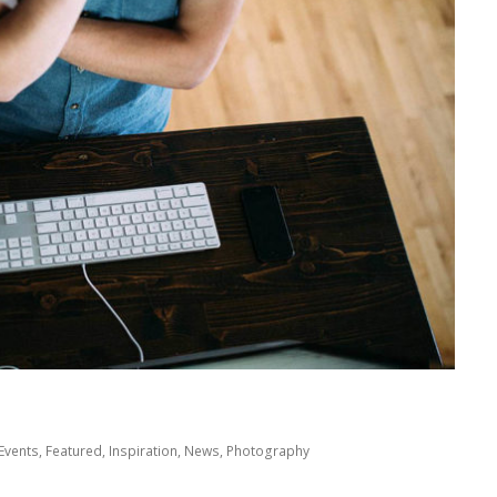
Events
,
Featured
,
Inspiration
,
News
,
Photography