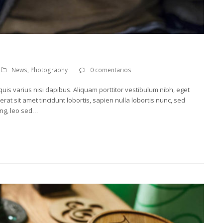
News
,
Photography
0 comentarios
uis varius nisi dapibus. Aliquam porttitor vestibulum nibh, eget
at sit amet tincidunt lobortis, sapien nulla lobortis nunc, sed
ing, leo sed…