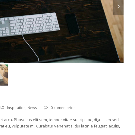
next
slide
Inspiration
,
News
0 comentarios
t arcu. Phasellus elit sem, tempor vitae suscipit ac, dignissim sed
t eu, vulputate mi. Curabitur venenatis, dui lacinia feugiat iaculis,