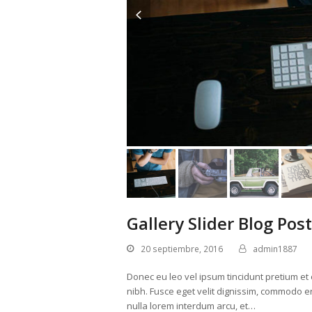
previous
slide
Gallery Slider Blog Post
20 septiembre, 2016
admin1887
Donec eu leo vel ipsum tincidunt pretium et e
nibh. Fusce eget velit dignissim, commodo era
nulla lorem interdum arcu, et…