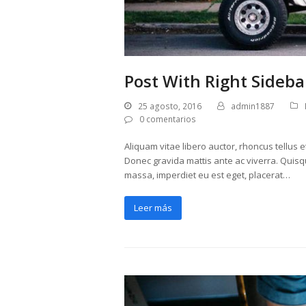
Post With Right Sideba
25 agosto, 2016
admin1887
0 comentarios
Aliquam vitae libero auctor, rhoncus tellus e
Donec gravida mattis ante ac viverra. Quisq
massa, imperdiet eu est eget, placerat…
Leer más