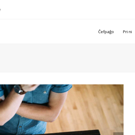
e
Ĉefpaĝo
Pri ni