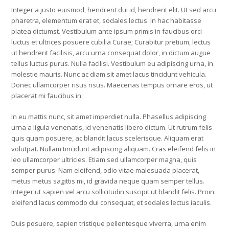
Integer a justo euismod, hendrerit dui id, hendrerit elit. Ut sed arcu
pharetra, elementum erat et, sodales lectus. In hac habitasse
platea dictumst. Vestibulum ante ipsum primis in faucibus orci
luctus et ultrices posuere cubilia Curae; Curabitur pretium, lectus
ut hendrerit facilisis, arcu urna consequat dolor, in dictum augue
tellus luctus purus. Nulla facilisi. Vestibulum eu adipiscing urna, in
molestie mauris. Nunc ac diam sit amet lacus tincidunt vehicula.
Donec ullamcorper risus risus. Maecenas tempus ornare eros, ut
placerat mi faucibus in.
In eu mattis nunc, sit amet imperdiet nulla. Phasellus adipiscing
urna a ligula venenatis, id venenatis libero dictum. Ut rutrum felis
quis quam posuere, ac blandit lacus scelerisque. Aliquam erat
volutpat. Nullam tincidunt adipiscing aliquam. Cras eleifend felis in
leo ullamcorper ultricies. Etiam sed ullamcorper magna, quis
semper purus. Nam eleifend, odio vitae malesuada placerat,
metus metus sagittis mi, id gravida neque quam semper tellus.
Integer ut sapien vel arcu sollicitudin suscipit ut blandit felis. Proin
eleifend lacus commodo dui consequat, et sodales lectus iaculis.
Duis posuere, sapien tristique pellentesque viverra, urna enim