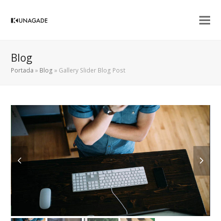
Blog
Portada
»
Blog
»
Gallery Slider Blog Post
previous
next
slide
slide