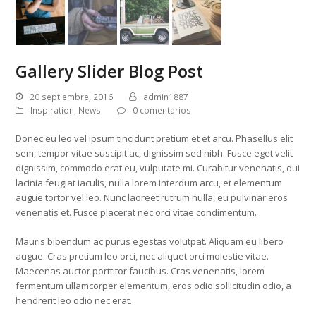
Gallery Slider Blog Post
20 septiembre, 2016
admin1887
Inspiration
,
News
0 comentarios
Donec eu leo vel ipsum tincidunt pretium et et arcu. Phasellus elit
sem, tempor vitae suscipit ac, dignissim sed nibh. Fusce eget velit
dignissim, commodo erat eu, vulputate mi. Curabitur venenatis, dui
lacinia feugiat iaculis, nulla lorem interdum arcu, et elementum
augue tortor vel leo. Nunc laoreet rutrum nulla, eu pulvinar eros
venenatis et. Fusce placerat nec orci vitae condimentum.
Mauris bibendum ac purus egestas volutpat. Aliquam eu libero
augue. Cras pretium leo orci, nec aliquet orci molestie vitae.
Maecenas auctor porttitor faucibus. Cras venenatis, lorem
fermentum ullamcorper elementum, eros odio sollicitudin odio, a
hendrerit leo odio nec erat.