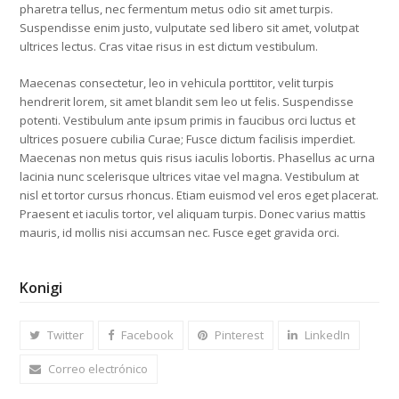
pharetra tellus, nec fermentum metus odio sit amet turpis.
Suspendisse enim justo, vulputate sed libero sit amet, volutpat
ultrices lectus. Cras vitae risus in est dictum vestibulum.
Maecenas consectetur, leo in vehicula porttitor, velit turpis
hendrerit lorem, sit amet blandit sem leo ut felis. Suspendisse
potenti. Vestibulum ante ipsum primis in faucibus orci luctus et
ultrices posuere cubilia Curae; Fusce dictum facilisis imperdiet.
Maecenas non metus quis risus iaculis lobortis. Phasellus ac urna
lacinia nunc scelerisque ultrices vitae vel magna. Vestibulum at
nisl et tortor cursus rhoncus. Etiam euismod vel eros eget placerat.
Praesent et iaculis tortor, vel aliquam turpis. Donec varius mattis
mauris, id mollis nisi accumsan nec. Fusce eget gravida orci.
Konigi
Twitter
Facebook
Pinterest
LinkedIn
Correo electrónico