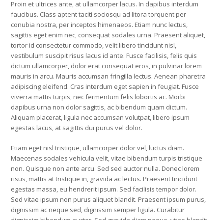
Proin et ultrices ante, at ullamcorper lacus. In dapibus interdum
faucibus. Class aptent taciti sociosqu ad litora torquent per
conubia nostra, per inceptos himenaeos. Etiam nunc lectus,
sagittis eget enim nec, consequat sodales urna. Praesent aliquet,
tortor id consectetur commodo, velit libero tincidunt nisl,
vestibulum suscipit risus lacus id ante. Fusce facilisis, felis quis
dictum ullamcorper, dolor erat consequat eros, in pulvinar lorem
mauris in arcu. Mauris accumsan fringilla lectus. Aenean pharetra
adipiscing eleifend. Cras interdum eget sapien in feugiat. Fusce
viverra mattis turpis, nec fermentum felis lobortis ac. Morbi
dapibus urna non dolor sagittis, ac bibendum quam dictum.
Aliquam placerat, ligula nec accumsan volutpat, libero ipsum
egestas lacus, at sagittis dui purus vel dolor.
Etiam eget nisl tristique, ullamcorper dolor vel, luctus diam.
Maecenas sodales vehicula velit, vitae bibendum turpis tristique
non. Quisque non ante arcu. Sed sed auctor nulla. Donec lorem
risus, mattis at tristique in, gravida ac lectus. Praesent tincidunt
egestas massa, eu hendrerit ipsum. Sed facilisis tempor dolor.
Sed vitae ipsum non purus aliquet blandit. Praesent ipsum purus,
dignissim ac neque sed, dignissim semper ligula. Curabitur
dignissim bibendum auctor. Sed gravida diam neque, vitae blandit