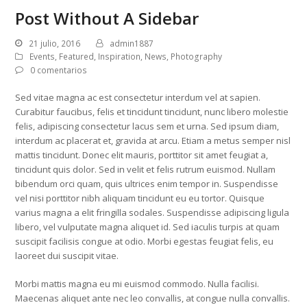
Post Without A Sidebar
21 julio, 2016
admin1887
Events
,
Featured
,
Inspiration
,
News
,
Photography
0 comentarios
Sed vitae magna ac est consectetur interdum vel at sapien.
Curabitur faucibus, felis et tincidunt tincidunt, nunc libero molestie
felis, adipiscing consectetur lacus sem et urna. Sed ipsum diam,
interdum ac placerat et, gravida at arcu. Etiam a metus semper nisl
mattis tincidunt. Donec elit mauris, porttitor sit amet feugiat a,
tincidunt quis dolor. Sed in velit et felis rutrum euismod. Nullam
bibendum orci quam, quis ultrices enim tempor in. Suspendisse
vel nisi porttitor nibh aliquam tincidunt eu eu tortor. Quisque
varius magna a elit fringilla sodales. Suspendisse adipiscing ligula
libero, vel vulputate magna aliquet id. Sed iaculis turpis at quam
suscipit facilisis congue at odio. Morbi egestas feugiat felis, eu
laoreet dui suscipit vitae.
Morbi mattis magna eu mi euismod commodo. Nulla facilisi.
Maecenas aliquet ante nec leo convallis, at congue nulla convallis.