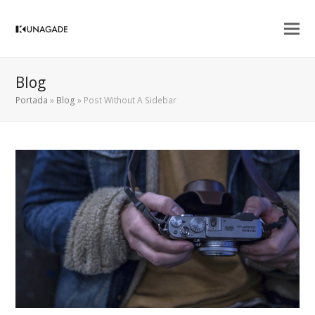
Blog
Portada
»
Blog
»
Post Without A Sidebar