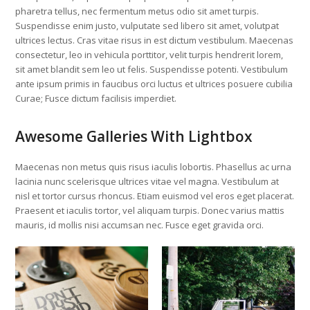
pharetra tellus, nec fermentum metus odio sit amet turpis.
Suspendisse enim justo, vulputate sed libero sit amet, volutpat
ultrices lectus. Cras vitae risus in est dictum vestibulum. Maecenas
consectetur, leo in vehicula porttitor, velit turpis hendrerit lorem,
sit amet blandit sem leo ut felis. Suspendisse potenti. Vestibulum
ante ipsum primis in faucibus orci luctus et ultrices posuere cubilia
Curae; Fusce dictum facilisis imperdiet.
Awesome Galleries With Lightbox
Maecenas non metus quis risus iaculis lobortis. Phasellus ac urna
lacinia nunc scelerisque ultrices vitae vel magna. Vestibulum at
nisl et tortor cursus rhoncus. Etiam euismod vel eros eget placerat.
Praesent et iaculis tortor, vel aliquam turpis. Donec varius mattis
mauris, id mollis nisi accumsan nec. Fusce eget gravida orci.