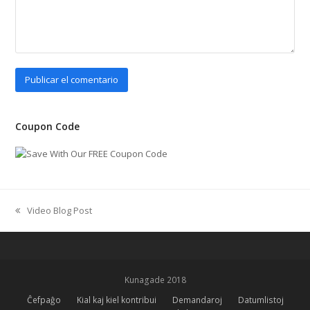
Coupon Code
Video Blog Post
previous
post:
Kunagade 2018
Ĉefpaĝo
Kial kaj kiel kontribui
Demandaroj
Datumlistoj