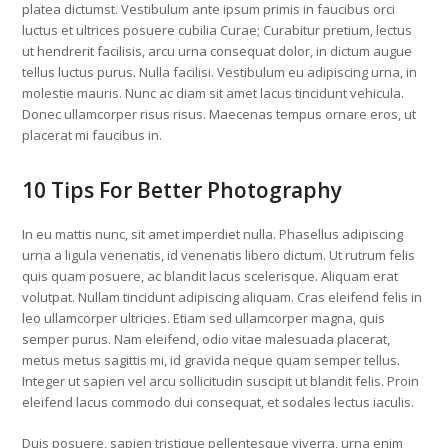
platea dictumst. Vestibulum ante ipsum primis in faucibus orci
luctus et ultrices posuere cubilia Curae; Curabitur pretium, lectus
ut hendrerit facilisis, arcu urna consequat dolor, in dictum augue
tellus luctus purus. Nulla facilisi. Vestibulum eu adipiscing urna, in
molestie mauris. Nunc ac diam sit amet lacus tincidunt vehicula.
Donec ullamcorper risus risus. Maecenas tempus ornare eros, ut
placerat mi faucibus in.
10 Tips For Better Photography
In eu mattis nunc, sit amet imperdiet nulla. Phasellus adipiscing
urna a ligula venenatis, id venenatis libero dictum. Ut rutrum felis
quis quam posuere, ac blandit lacus scelerisque. Aliquam erat
volutpat. Nullam tincidunt adipiscing aliquam. Cras eleifend felis in
leo ullamcorper ultricies. Etiam sed ullamcorper magna, quis
semper purus. Nam eleifend, odio vitae malesuada placerat,
metus metus sagittis mi, id gravida neque quam semper tellus.
Integer ut sapien vel arcu sollicitudin suscipit ut blandit felis. Proin
eleifend lacus commodo dui consequat, et sodales lectus iaculis.
Duis posuere, sapien tristique pellentesque viverra, urna enim