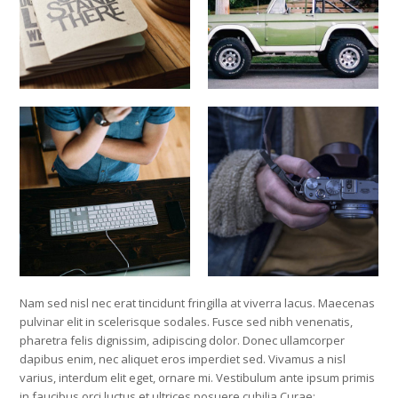
Nam sed nisl nec erat tincidunt fringilla at viverra lacus. Maecenas
pulvinar elit in scelerisque sodales. Fusce sed nibh venenatis,
pharetra felis dignissim, adipiscing dolor. Donec ullamcorper
dapibus enim, nec aliquet eros imperdiet sed. Vivamus a nisl
varius, interdum elit eget, ornare mi. Vestibulum ante ipsum primis
in faucibus orci luctus et ultrices posuere cubilia Curae;