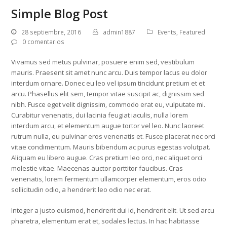
Simple Blog Post
28 septiembre, 2016
admin1887
Events
,
Featured
0 comentarios
Vivamus sed metus pulvinar, posuere enim sed, vestibulum
mauris. Praesent sit amet nunc arcu. Duis tempor lacus eu dolor
interdum ornare. Donec eu leo vel ipsum tincidunt pretium et et
arcu. Phasellus elit sem, tempor vitae suscipit ac, dignissim sed
nibh. Fusce eget velit dignissim, commodo erat eu, vulputate mi.
Curabitur venenatis, dui lacinia feugiat iaculis, nulla lorem
interdum arcu, et elementum augue tortor vel leo. Nunc laoreet
rutrum nulla, eu pulvinar eros venenatis et. Fusce placerat nec orci
vitae condimentum. Mauris bibendum ac purus egestas volutpat.
Aliquam eu libero augue. Cras pretium leo orci, nec aliquet orci
molestie vitae. Maecenas auctor porttitor faucibus. Cras
venenatis, lorem fermentum ullamcorper elementum, eros odio
sollicitudin odio, a hendrerit leo odio nec erat.
Integer a justo euismod, hendrerit dui id, hendrerit elit. Ut sed arcu
pharetra, elementum erat et, sodales lectus. In hac habitasse