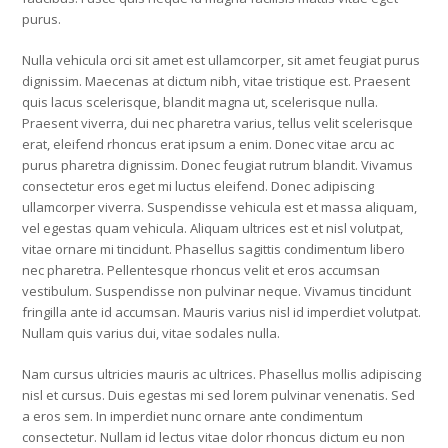
purus.
Nulla vehicula orci sit amet est ullamcorper, sit amet feugiat purus
dignissim. Maecenas at dictum nibh, vitae tristique est. Praesent
quis lacus scelerisque, blandit magna ut, scelerisque nulla.
Praesent viverra, dui nec pharetra varius, tellus velit scelerisque
erat, eleifend rhoncus erat ipsum a enim. Donec vitae arcu ac
purus pharetra dignissim. Donec feugiat rutrum blandit. Vivamus
consectetur eros eget mi luctus eleifend. Donec adipiscing
ullamcorper viverra. Suspendisse vehicula est et massa aliquam,
vel egestas quam vehicula. Aliquam ultrices est et nisl volutpat,
vitae ornare mi tincidunt. Phasellus sagittis condimentum libero
nec pharetra. Pellentesque rhoncus velit et eros accumsan
vestibulum. Suspendisse non pulvinar neque. Vivamus tincidunt
fringilla ante id accumsan. Mauris varius nisl id imperdiet volutpat.
Nullam quis varius dui, vitae sodales nulla.
Nam cursus ultricies mauris ac ultrices. Phasellus mollis adipiscing
nisl et cursus. Duis egestas mi sed lorem pulvinar venenatis. Sed
a eros sem. In imperdiet nunc ornare ante condimentum
consectetur. Nullam id lectus vitae dolor rhoncus dictum eu non