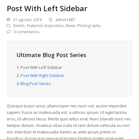
Post With Left Sidebar
21 agosto, 2016
admin1887
Events
,
Featured
,
Inspiration
,
News
,
Photography
0 comentarios
Ultimate Blog Post Series
1.
Post With Left Sidebar
2.
Post With Right Sidebar
3.
Blog Post Series
Quisque turpis urna, ullamcorper nec nunc vel, auctor imperdiet
sapien. Fusce ac malesuada est, a ultrices ipsum. Ut eget lacinia
eros, id ultrices lacus. Morbi quis tellus erat. Nunc blandit nunc nec
tempor dictum. Vivamus vitae nulla id sem dictum vehicula eu non
est. Interdum et malesuada fames ac ante ipsum primis in
faucibus. Fusce quis neque id magna facilisis mattis vitae eget