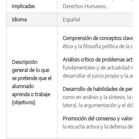
implicadas
Derechos Humanos...
Idioma
Español
Comprensión de conceptos clave:
C
ética y la filosofía política de la cul
Análisis crítico de problemas actual
Descripción
fundamentales y de actualidad media
general de lo que
desarrollar el juicio propio y la au
se pretende que el
alumnado
Desarrollo de habilidades de pens
aprenda o trabaje
como en análisis y la síntesis, la re
(objetivos)
lateral, la argumentación y el diálo
Promoción del consenso y valores 
la escucha activa y la defensa de l