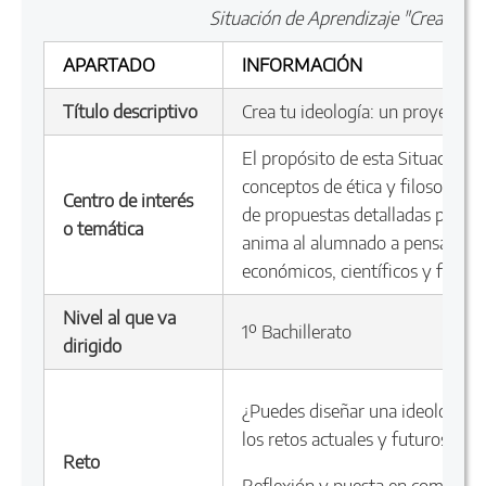
Situación de Aprendizaje "Crea tu i
APARTADO
INFORMACIÓN
Título descriptivo
Crea tu ideología: un proyecto 
El propósito de esta Situación d
conceptos de ética y filosofía po
Centro de interés
de propuestas detalladas para u
o temática
anima al alumnado a pensar críti
económicos, científicos y filosó
Nivel al que va
1º Bachillerato
dirigido
¿Puedes diseñar una ideología 
los retos actuales y futuros?
Reto
Reflexión y puesta en común sob